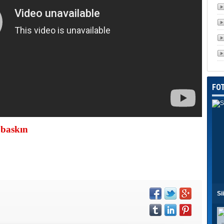
FO
baskın
Si