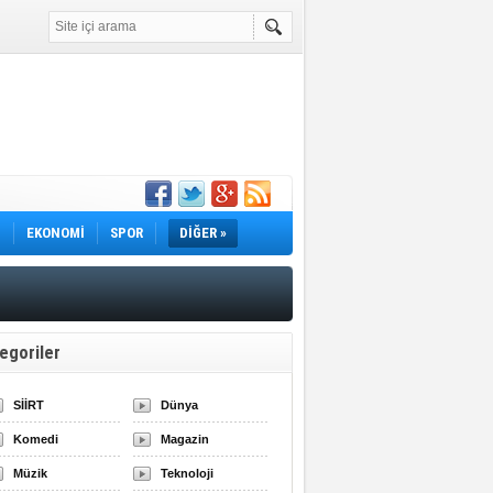
irdi
Yok! İş Arayanlar
rı Açıklandı!
lı Fiyatlar ve
M
EKONOMİ
SPOR
DİĞER »
egoriler
SİİRT
Dünya
Komedi
Magazin
Müzik
Teknoloji