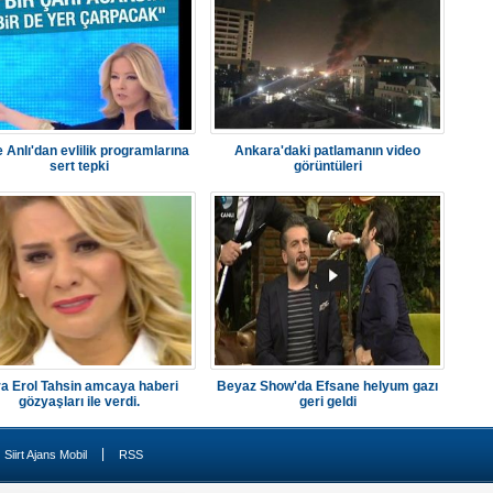
 Anlı'dan evlilik programlarına
Ankara'daki patlamanın video
sert tepki
görüntüleri
a Erol Tahsin amcaya haberi
Beyaz Show'da Efsane helyum gazı
gözyaşları ile verdi.
geri geldi
|
Siirt Ajans Mobil
RSS