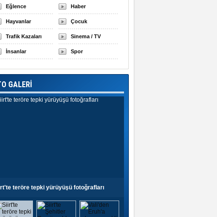
Eğlence
Haber
Hayvanlar
Çocuk
Trafik Kazaları
Sinema / TV
İnsanlar
Spor
TO GALERİ
irt'te teröre tepki yürüyüşü fotoğrafları
Siirt'te Şehitler Camii açıldı