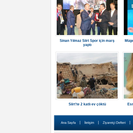
Sinan Yılmaz Siirt Spor için marş
Müge
yaptı
Siirt'te 2 katlı ev çöktü
Esr
|
|
|
Ana Sayfa
İletişim
Ziyaretçi Defteri