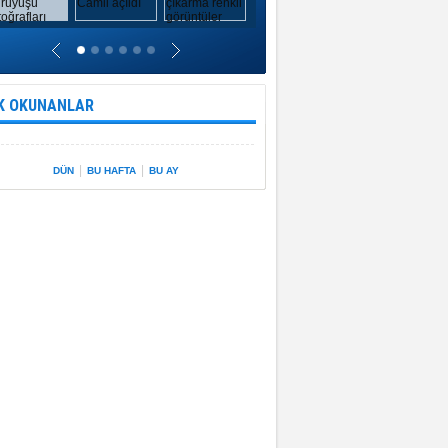
K OKUNANLAR
|
|
DÜN
BU HAFTA
BU AY