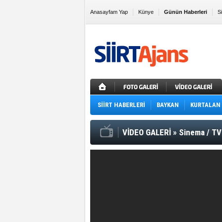
Anasayfam Yap
Künye
Günün Haberleri
S
Sık Kullanılanlara Ekle
SİİRT HABERLERİ
BAYKAN
KURTALAN
VİDEO GALERİ
»
Sinema / TV